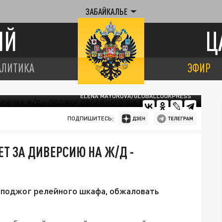
ЗАБАЙКАЛЬЕ
ИЙ
Ц
АЛИТИКА
ЭФИР
ELENA MAYOROVA/GLOBALLOOKPRESS
ПОДПИШИТЕСЬ:
Т ЗА ДИВЕРСИЮ НА Ж/Д -
а поджог релейного шкафа, обжаловать