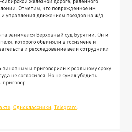
-сибирской железной дороге, релейного
олонии. Отметим, что поврежденное им
я и управления движением поездов на ж/д
нта занимался Верховный суд Бурятии. Он и
еля, которого обвиняли в госизмене и
зательств и расследование вели сотрудники
 виновным и приговорили к реальному сроку
да не согласился. Но не сумел убедить
 приговор.
а»!
акте
,
Одноклассники
,
Telegram
.