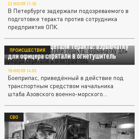
22 ИЮЛЯ 11:30
В Петербурге задержали подозреваемого в
подготовке теракта против сотрудника
предприятия ОПК.
ФСБ раскрыла детали теракта: взрывчатку
ПРОИСШЕСТВИЯ
для офицера спрятали в огнетушитель
18 ИЮЛЯ 14:03
Боеприпас, приведённый в действие под
транспортным средством начальника
штаба Азовского военно-морского...
СВО