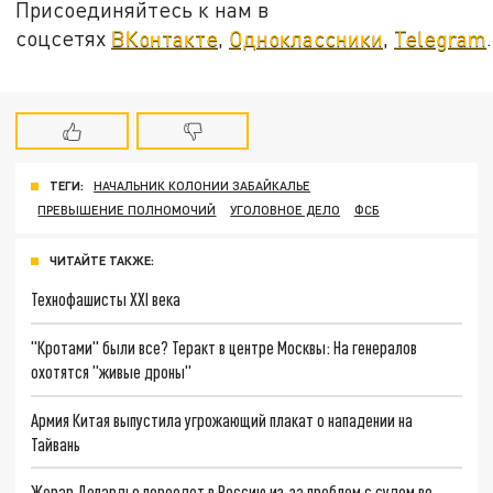
Присоединяйтесь к нам в
соцсетях
ВКонтакте
,
Одноклассники
,
Telegram
.
ТЕГИ:
НАЧАЛЬНИК КОЛОНИИ ЗАБАЙКАЛЬЕ
ПРЕВЫШЕНИЕ ПОЛНОМОЧИЙ
УГОЛОВНОЕ ДЕЛО
ФСБ
ЧИТАЙТЕ ТАКЖЕ:
Технофашисты XXI века
"Кротами" были все? Теракт в центре Москвы: На генералов
охотятся "живые дроны"
Армия Китая выпустила угрожающий плакат о нападении на
Тайвань
Жерар Депардье переедет в Россию из-за проблем с судом во