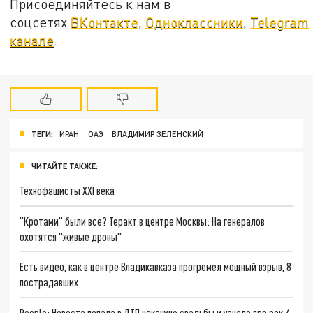
Присоединяйтесь к нам в
соцсетях
ВКонтакте
,
Одноклассники
,
Telegram
канале
.
ТЕГИ:
ИРАН
ОАЭ
ВЛАДИМИР ЗЕЛЕНСКИЙ
ЧИТАЙТЕ ТАКЖЕ:
Технофашисты XXI века
"Кротами" были все? Теракт в центре Москвы: На генералов
охотятся "живые дроны"
Есть видео, как в центре Владикавказа прогремел мощный взрыв, 8
пострадавших
People: Невеста попала в ДТП накануне свадьбы и узнала про рак 4