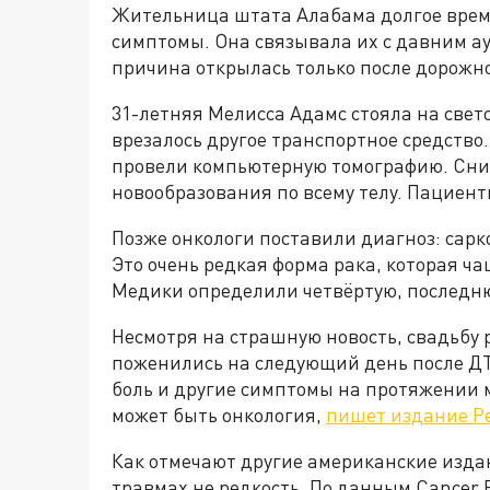
Жительница штата Алабама долгое врем
симптомы. Она связывала их с давним 
причина открылась только после дорожн
31-летняя Мелисса Адамс стояла на свет
врезалось другое транспортное средств
провели компьютерную томографию. Сн
новообразования по всему телу. Пациент
Позже онкологи поставили диагноз: сар
Это очень редкая форма рака, которая ч
Медики определили четвёртую, последн
Несмотря на страшную новость, свадьбу 
поженились на следующий день после Д
боль и другие симптомы на протяжении мн
может быть онкология,
пишет издание Pe
Как отмечают другие американские изда
травмах не редкость. По данным Cancer R