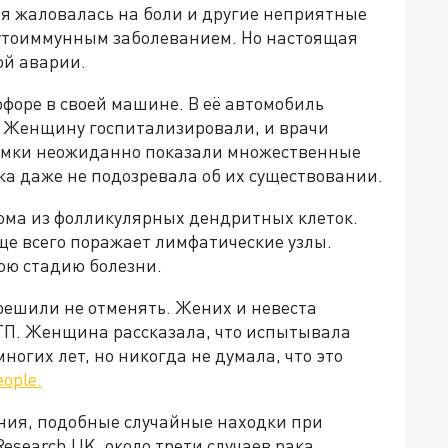
я жаловалась на боли и другие неприятные
аутоиммунным заболеванием. Но настоящая
ой аварии.
офоре в своей машине. В её автомобиль
о. Женщину госпитализировали, и врачи
имки неожиданно показали множественные
ка даже не подозревала об их существовании.
кома из фолликулярных дендритных клеток.
аще всего поражает лимфатические узлы.
юю стадию болезни.
решили не отменять. Жених и невеста
ТП. Женщина рассказала, что испытывала
огих лет, но никогда не думала, что это
ople.
ния, подобные случайные находки при
esearch UK, около трети случаев рака