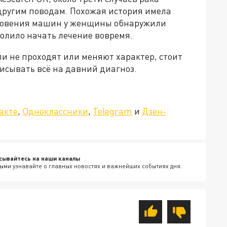
другим поводам. Похожая история имела
олкновения машин у женщины обнаружили
олило начать лечение вовремя.
и не проходят или меняют характер, стоит
писывать всё на давний диагноз.
»!
акте
,
Одноклассники
,
Telegram
и
Дзен-
сывайтесь на наши каналы
ыми узнавайте о главных новостях и важнейших событиях дня.