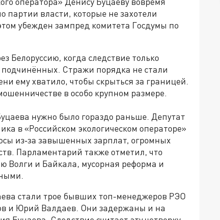
кого оператора» Денису Буцаеву вовремя
по партии власти, которые не захотели
 этом убежден зампред комитета Госдумы по
ез Белоруссию, когда следствие только
 подчинённых. Стражи порядка не стали
ени ему хватило, чтобы скрыться за границей.
 мошенничестве в особо крупном размере.
 Буцаева нужно было гораздо раньше. Депутат
ника в «Российском экологическом операторе»
росы из‑за завышенных зарплат, огромных
тв. Парламентарий также отметил, что
ю Волги и Байкала, мусорная реформа и
нными.
аева стали трое бывших топ-менеджеров РЭО
в и Юрий Валдаев. Они задержаны и на
ия Буцаева. Следствие считает эту четверку