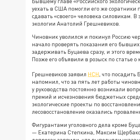
Бывшему главе «Российского экологичес
уехать в США помогли его же соратники 
сдавать «своего» человека силовикам. В
экологии Анатолий Грешневиков.
Чиновник уволился и покинул Россию чер
начало проверять показания его бывших
задерживать Буцаева сразу, и этого врем
Позже его объявили в розыск по статье о
Грешневиков заявил
НСН
, что посадить
напомнил, что за пять лет работы чинов
у руководства постоянно возникали воп
премий и исчезновения бюджетных средс
экологические проекты по восстановлени
лесовосстановление оказались провале
Фигурантами уголовного дела кроме Буц
— Екатерина Степкина, Максим Щербако
допросах заявили, что выполняли указан