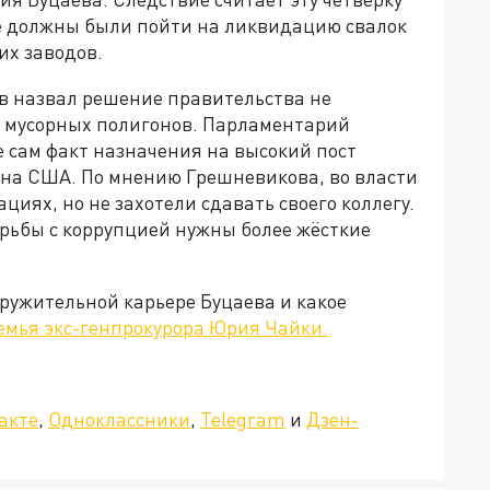
е должны были пойти на ликвидацию свалок
их заводов.
в назвал решение правительства не
х мусорных полигонов. Парламентарий
е сам факт назначения на высокий пост
на США. По мнению Грешневикова, во власти
циях, но не захотели сдавать своего коллегу.
орьбы с коррупцией нужны более жёсткие
ружительной карьере Буцаева и какое
емья экс-генпрокурора Юрия Чайки.
»!
акте
,
Одноклассники
,
Telegram
и
Дзен-