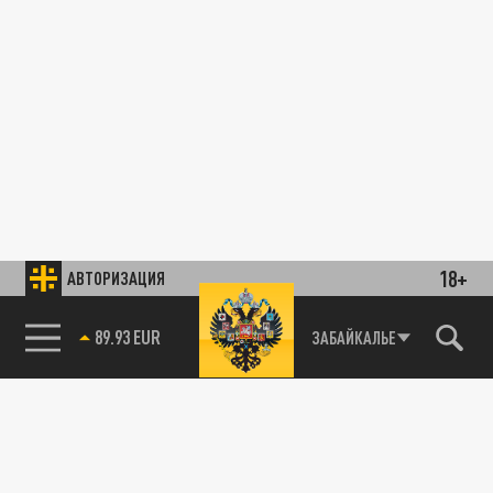
18+
АВТОРИЗАЦИЯ
89.93 EUR
ЗАБАЙКАЛЬЕ