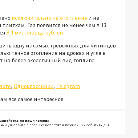
влено
исключительно на отопление
и не
плиткам. Газ появится не менее чем в 13
тся
9,1 миллиарда рублей
.
шить одну из самых тревожных для читинцев
елью печное отопление на дровах и угле в
т на более экологичный вид топлива.
акте
,
Одноклассники
,
Telegram
.
ам все самое интересное.
сывайтесь на наши каналы
ыми узнавайте о главных новостях и важнейших событиях дня.