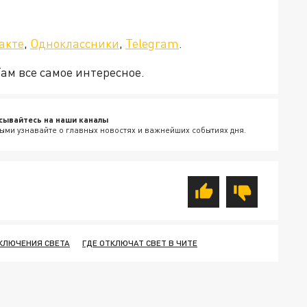
а»!
акте
,
Одноклассники
,
Telegram
.
Там все самое интересное.
сывайтесь на наши каналы
ыми узнавайте о главных новостях и важнейших событиях дня.
КЛЮЧЕНИЯ СВЕТА
ГДЕ ОТКЛЮЧАТ СВЕТ В ЧИТЕ