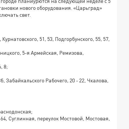
игороде планиурются на следующей неделе с 5
становки нового оборудования. «Царьград»
ключать свет.
 Курнатовского, 51, 53, Подгорбунского, 55, 57,
йницкого, 5-я Армейская, Ремизова,
, 8;
23б, Забайкальского Рабочего, 20 - 22, Чкалова,
Краснодонская;
, 164, Суглинная, переулок Мостовой, Мостовая,