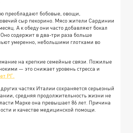
.
ню преобладают бобовые, овощи,
и овечий сыр пекорино. Мясо жители Сардинии
месяц. А к обеду они часто добавляют бокал
 Оно содержит в два-три раза больше
 пьют умеренно, небольшими глотками во
имание на крепкие семейные связи. Пожилые
окими — это снижает уровень стресса и
ет РГ.
 других частях Италии сохраняется серьезный
пании, средняя продолжительность жизни не
области Марке она превышает 86 лет. Причина
ности и качестве медицинской помощи.