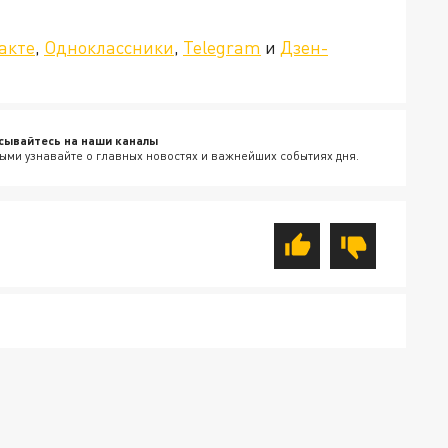
»!
акте
,
Одноклассники
,
Telegram
и
Дзен-
сывайтесь на наши каналы
ыми узнавайте о главных новостях и важнейших событиях дня.