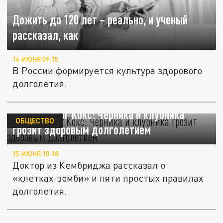
Дожить до 120 лет – реально, и ученый
рассказал, как
16 ИЮНЯ 09:15
В России формируется культура здорового
долголетия.
Нейробиолог Кокс: Черника и клубника
ОБЩЕСТВО
грозит здоровым долголетием
15 ИЮНЯ 10:18
Доктор из Кембриджа рассказал о
«клетках-зомби» и пяти простых правилах
долголетия.