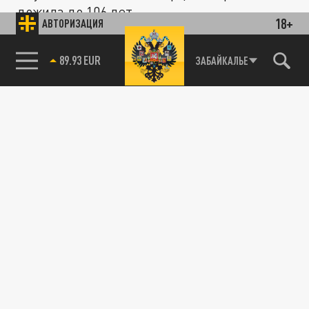
дожила до 106 лет.
18+
АВТОРИЗАЦИЯ
85.64 BRENT
ЗАБАЙКАЛЬЕ
ОБЩЕСТВО
Голикова поручила выявить причины
гендерных разрывов продолжительности
жизни
03 ИЮНЯ 07:39
Минздрав, Минтруд и Минпросвещения по
поручению Голиковой выявят причины
разрывов продолжительности жизни...