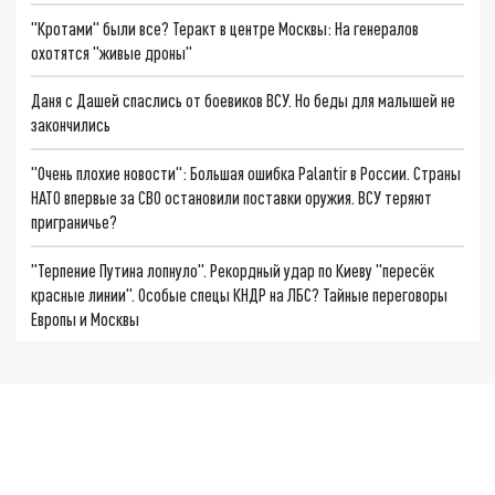
"Кротами" были все? Теракт в центре Москвы: На генералов
охотятся "живые дроны"
Даня с Дашей спаслись от боевиков ВСУ. Но беды для малышей не
закончились
"Очень плохие новости": Большая ошибка Palantir в России. Страны
НАТО впервые за СВО остановили поставки оружия. ВСУ теряют
приграничье?
"Терпение Путина лопнуло". Рекордный удар по Киеву "пересёк
красные линии". Особые спецы КНДР на ЛБС? Тайные переговоры
Европы и Москвы