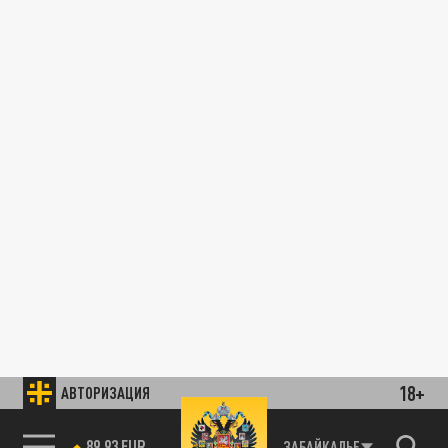
18+
АВТОРИЗАЦИЯ
89.93 EUR
ЗАБАЙКАЛЬЕ