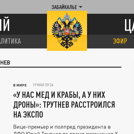
ЗАБАЙКАЛЬЕ
ИЙ
Ц
АЛИТИКА
ЭФИР
ТНЕВ
19 МАЯ 09:24
В МИРЕ
«У НАС МЕД И КРАБЫ, А У НИХ
ДРОНЫ»: ТРУТНЕВ РАССТРОИЛСЯ
НА ЭКСПО
Вице-премьер и полпред президента в
ДФО Юрий Трутнев во время посещения Х