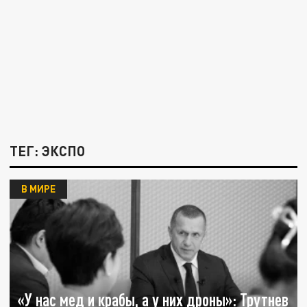
ТЕГ: ЭКСПО
В МИРЕ
«У нас мед и крабы, а у них дроны»: Трутнев