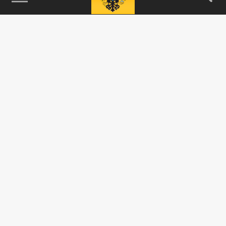
115093, г. Москва, переулок Партийный,
д.1, к.57, стр.3, эт.1, пом.I, ком.45