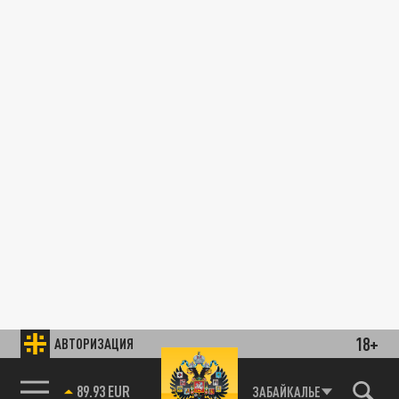
18+
АВТОРИЗАЦИЯ
89.93 EUR
ЗАБАЙКАЛЬЕ