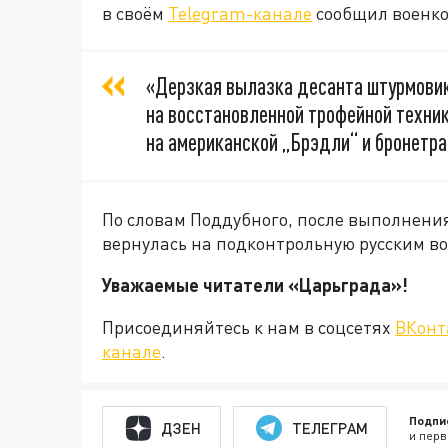
в своём
Telegram-канале
сообщил военко
«Дерзкая вылазка десанта штурмовик
на восстановленной трофейной техник
на американской „Брэдли“ и бронетра
По словам Поддубного, после выполнени
вернулась на подконтрольную русским во
Уважаемые читатели «Царьграда
Присоединяйтесь к нам в соцсетях
ВКонт
канале
.
Подпи
ДЗЕН
ТЕЛЕГРАМ
и перв