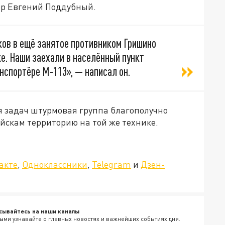
р Евгений Поддубный.
ов в ещё занятое противником Гришино
е. Наши заехали в населённый пункт
нспортёре М-113», — написал он.
я задач штурмовая группа благополучно
йскам территорию на той же технике.
»!
акте
,
Одноклассники
,
Telegram
и
Дзен-
сывайтесь на наши каналы
ыми узнавайте о главных новостях и важнейших событиях дня.