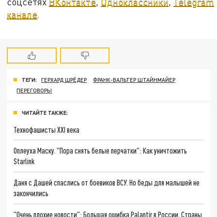
соцсетях
ВКонтакте
,
Одноклассники
,
Telegram
канале
.
ТЕГИ:
ГЕРХАРД ШРЁДЕР
ФРАНК-ВАЛЬТЕР ШТАЙНМАЙЕР
ПЕРЕГОВОРЫ
ЧИТАЙТЕ ТАКЖЕ:
Технофашисты XXI века
Оплеуха Маску. "Пора снять белые перчатки": Как уничтожить
Starlink
Даня с Дашей спаслись от боевиков ВСУ. Но беды для малышей не
закончились
"Очень плохие новости": Большая ошибка Palantir в России. Страны