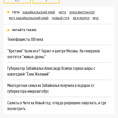
ТЕГИ:
ЗАБАЙКАЛЬСКИЙ КРАЙ
ЧИТА
ОНКОДИСПАНСЕР
МСЧ ЗАБАЙКАЛЬСКИЙ КРАЙ
НОВЫЙ ГОД
ДЕД МОРОЗ
МЧС
ЧИТАЙТЕ ТАКЖЕ:
Технофашисты XXI века
"Кротами" были все? Теракт в центре Москвы: На генералов
охотятся "живые дроны"
Губернатор Забайкалья Александр Осипов сорвал шары с
новогодней "Ёлки Желаний"
Многодетная семья из Забайкалья получила в подарок от
губернатора микроавтобус
Салюты в Чите на Новый год: откуда разрешено запускать, и где
посмотреть