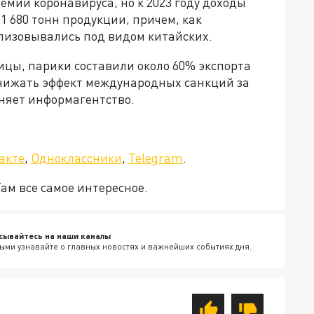
емии коронавируса, но к 2023 году доходы
 680 тонн продукции, причем, как
ализовывались под видом китайских.
ицы, парики составили около 60% экспорта
снижать эффект международных санкций за
чняет информагентство.
а»!
акте
,
Одноклассники
,
Telegram
.
Там все самое интересное.
сывайтесь на наши каналы
ыми узнавайте о главных новостях и важнейших событиях дня.