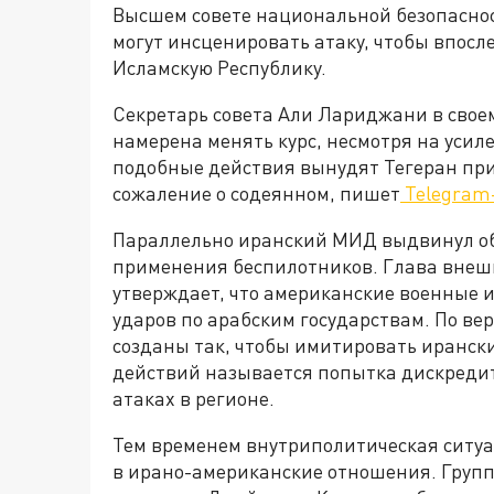
Высшем совете национальной безопаснос
могут инсценировать атаку, чтобы впосл
Исламскую Республику.
Секретарь совета Али Лариджани в своем
намерена менять курс, несмотря на усил
подобные действия вынудят Тегеран пр
сожаление о содеянном, пишет
Telegram-
Параллельно иранский МИД выдвинул об
применения беспилотников. Глава внеш
утверждает, что американские военные 
ударов по арабским государствам. По ве
созданы так, чтобы имитировать иранск
действий называется попытка дискредит
атаках в регионе.
Тем временем внутриполитическая ситу
в ирано-американские отношения. Груп