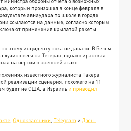
от министра обороны отчета о возможных
ара, который произошел в конце февраля в
результате авиаудара по школе в городе
рии ссылаются на данные, согласно которым
исключают применения крылатой ракеты
по этому инциденту пока не давали. В Белом
а случившееся на Тегеран, однако иранская
ивая на версии о внешней атаке.
ложениях известного журналиста Такера
ой реализации сценария, похожего на 11
лем будет не США, а Израиль
и приводил
»!
акте
,
Одноклассники
,
Telegram
и
Дзен-