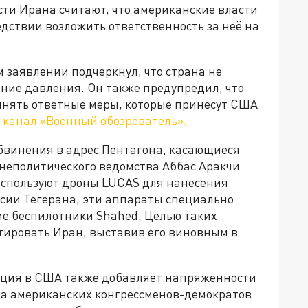
ти Ирана считают, что американские власти
едствии возложить ответственность за неё на
 заявлении подчеркнул, что страна не
ение давления. Он также предупредил, что
инять ответные меры, которые принесут США
канал «Военный обозреватель».
винения в адрес Пентагона, касающиеся
неполитического ведомства Аббас Аракчи
используют дроны LUCAS для нанесения
рсии Тегерана, эти аппараты специально
ие беспилотники Shahed. Целью таких
ировать Иран, выставив его виновным в
ация в США также добавляет напряженности
па американских конгрессменов-демократов