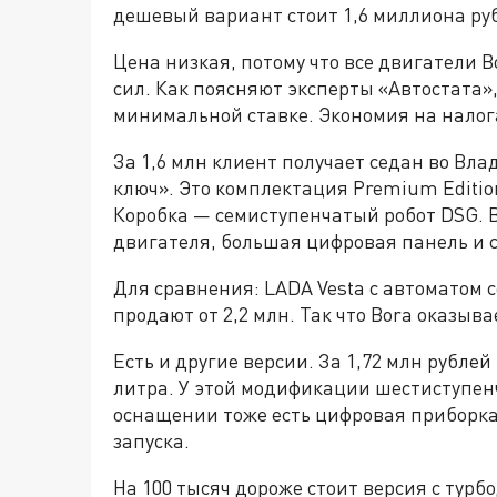
дешевый вариант стоит 1,6 миллиона ру
Цена низкая, потому что все двигатели
сил. Как поясняют эксперты «Автостата»,
минимальной ставке. Экономия на налога
За 1,6 млн клиент получает седан во Вл
ключ». Это комплектация Premium Edition.
Коробка — семиступенчатый робот DSG. В
двигателя, большая цифровая панель и 
Для сравнения: LADA Vesta с автоматом се
продают от 2,2 млн. Так что Bora оказыва
Есть и другие версии. За 1,72 млн рубле
литра. У этой модификации шестиступенч
оснащении тоже есть цифровая приборка
запуска.
На 100 тысяч дороже стоит версия с турб