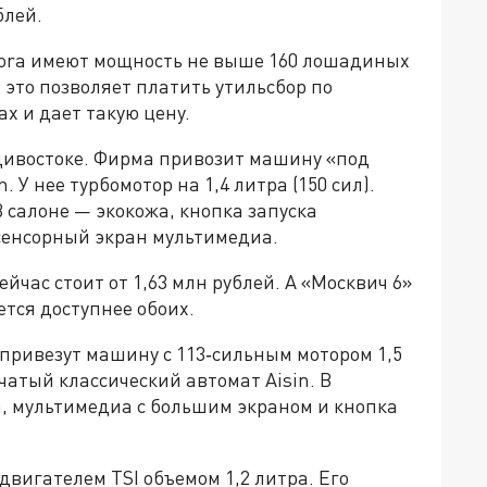
блей.
 Bora имеют мощность не выше 160 лошадиных
 это позволяет платить утильсбор по
х и дает такую цену.
адивостоке. Фирма привозит машину «под
 У нее турбомотор на 1,4 литра (150 сил).
 салоне — экокожа, кнопка запуска
сенсорный экран мультимедиа.
йчас стоит от 1,63 млн рублей. А «Москвич 6»
ется доступнее обоих.
й привезут машину с 113‑сильным мотором 1,5
атый классический автомат Aisin. В
, мультимедиа с большим экраном и кнопка
одвигателем TSI объемом 1,2 литра. Его