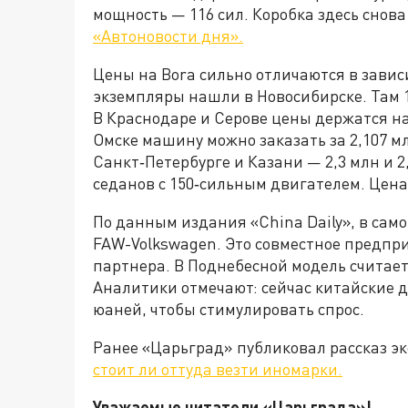
мощность — 116 сил. Коробка здесь снова
«Автоновости дня».
Цены на Bora сильно отличаются в зави
экземпляры нашли в Новосибирске. Там 1
В Краснодаре и Серове цены держатся на 
Омске машину можно заказать за 2,107 мл
Санкт‑Петербурге и Казани — 2,3 млн и 2
седанов с 150‑сильным двигателем. Цена
По данным издания «China Daily», в сам
FAW-Volkswagen. Это совместное предпри
партнера. В Поднебесной модель считает
Аналитики отмечают: сейчас китайские д
юаней, чтобы стимулировать спрос.
Ранее «Царьград» публиковал рассказ эк
стоит ли оттуда везти иномарки.
Уважаемые читатели «Царьграда