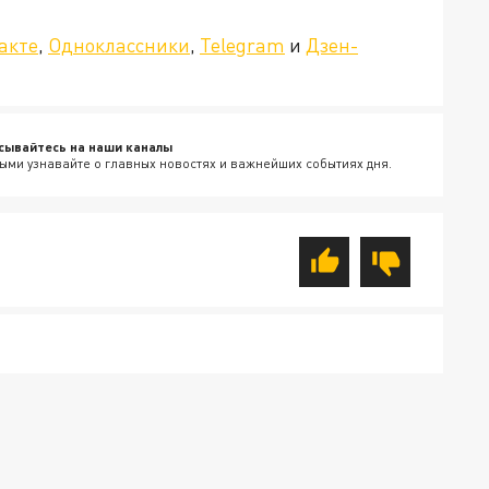
акте
,
Одноклассники
,
Telegram
и
Дзен-
сывайтесь на наши каналы
ыми узнавайте о главных новостях и важнейших событиях дня.