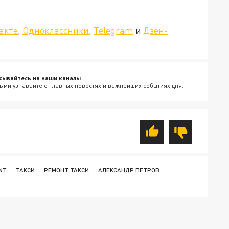
»!
акте
,
Одноклассники
,
Telegram
и
Дзен-
сывайтесь на наши каналы
ыми узнавайте о главных новостях и важнейших событиях дня.
NT
ТАКСИ
РЕМОНТ ТАКСИ
АЛЕКСАНДР ПЕТРОВ