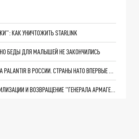
ТКИ": КАК УНИЧТОЖИТЬ STARLINK
. НО БЕДЫ ДЛЯ МАЛЫШЕЙ НЕ ЗАКОНЧИЛИСЬ
"ОЧЕНЬ ПЛОХИЕ НОВОСТИ": БОЛЬШАЯ ОШИБКА PALANTIR В РОССИИ. СТРАНЫ НАТО ВПЕРВЫЕ ЗА СВО ОСТАНОВИЛИ ПОСТАВКИ ОРУЖИЯ. ВСУ ТЕРЯЮТ ПРИГРАНИЧЬЕ?
ТРИ ГЛАВНЫХ ИНСАЙДА ОБ СВО. ОТМЕНА МОБИЛИЗАЦИИ И ВОЗВРАЩЕНИЕ "ГЕНЕРАЛА АРМАГЕДДОНА"? ОТЛИЧНЫЕ НОВОСТИ, КОТОРЫЕ ЖДАЛИ ВСЕ