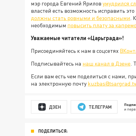
мэр города Евгений Ярилов
умудрился сл
властей есть возможность исправить это в
должны стать ровными и безопасными
. 
необходимым
повысить плату за капрем
Уважаемые читатели «Царьграда»!
Присоединяйтесь к нам в соцсетях
ВКонт
Подписывайтесь на
наш канал в Дзене
. 
Если вам есть чем поделиться с нами, п
на электронную почту
kuzbas@tsargrad.t
Подпи
ДЗЕН
ТЕЛЕГРАМ
и перв
ПОДЕЛИТЬСЯ: