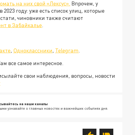
омать на них свой «Лексус».
Впрочем, у
 2023 году: уже есть список улиц, которые
Кстати, чиновники также считают
онт в Забайкалье
.
акте
,
Одноклассники
,
Telegram
.
Там все самое интересное.
рисылайте свои наблюдения, вопросы, новости
v
сывайтесь на наши каналы
ыми узнавайте о главных новостях и важнейших событиях дня.