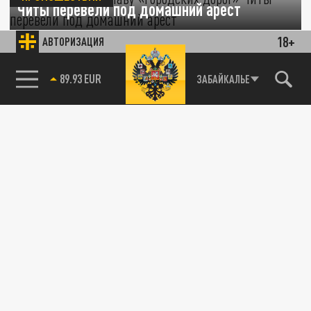
Читы перевели под домашний арест
18+
АВТОРИЗАЦИЯ
12 АПРЕЛЯ 11:04
Благодаря мягкости суда бывшая глава
муниципального учреждения Лилия Кучина,
85.64 BRENT
ЗАБАЙКАЛЬЕ
обвиняемая во взяточничестве,...
ОБЩЕСТВО
СК завершил расследование уголовного
дела в отношении главы “Городских дорог”
Читы Лилии Кучиной