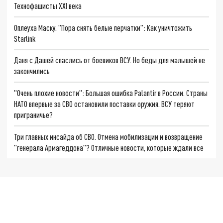
Технофашисты XXI века
Оплеуха Маску. "Пора снять белые перчатки": Как уничтожить
Starlink
Даня с Дашей спаслись от боевиков ВСУ. Но беды для малышей не
закончились
"Очень плохие новости": Большая ошибка Palantir в России. Страны
НАТО впервые за СВО остановили поставки оружия. ВСУ теряют
приграничье?
Три главных инсайда об СВО. Отмена мобилизации и возвращение
"генерала Армагеддона"? Отличные новости, которые ждали все