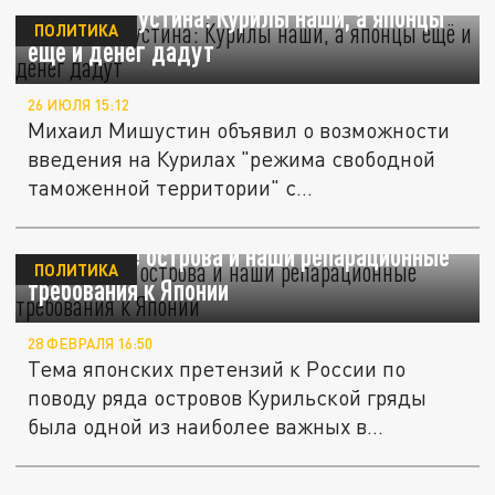
Вилка Мишустина: Курилы наши, а японцы
ПОЛИТИКА
ещё и денег дадут
26 ИЮЛЯ 15:12
Михаил Мишустин объявил о возможности
введения на Курилах "режима свободной
таможенной территории" с...
Курильские острова и наши репарационные
ПОЛИТИКА
требования к Японии
28 ФЕВРАЛЯ 16:50
Тема японских претензий к России по
поводу ряда островов Курильской гряды
была одной из наиболее важных в...