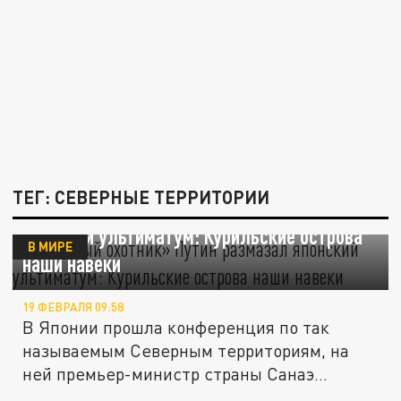
ТЕГ: СЕВЕРНЫЕ ТЕРРИТОРИИ
«Опытный охотник» Путин размазал
японский ультиматум: Курильские острова
В МИРЕ
наши навеки
19 ФЕВРАЛЯ 09:58
В Японии прошла конференция по так
называемым Северным территориям, на
ней премьер-министр страны Санаэ...