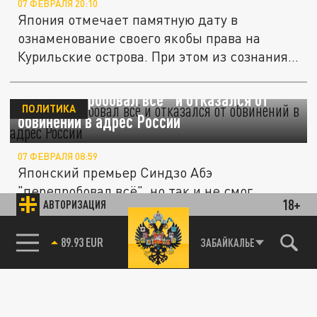
07 ФЕВРАЛЯ 20:10
Япония отмечает памятную дату в
ознаменование своего якобы права на
Курильские острова. При этом из сознания...
Абэ "перепробовал всё" и отказался от
ПОЛИТИКА
обвинений в адрес России
07 ФЕВРАЛЯ 08:59
Японский премьер Синдзо Абэ
"перепробовал всё", но так и не смог
18+
АВТОРИЗАЦИЯ
убедить Владимира Путина отдать
Курильские...
89.93 EUR
ЗАБАЙКАЛЬЕ
85.64 BRENT
Абэ готов подписать мир с Россией в обмен
ПОЛИТИКА
на Шикотан и Хабомаи - СМИ
20 ЯНВАРЯ 23:04