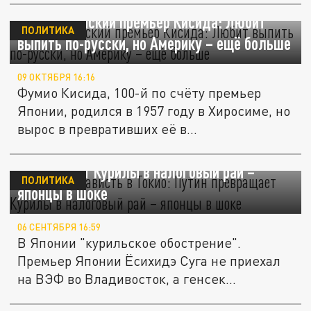
Новый японский премьер Кисида: Любит
ПОЛИТИКА
выпить по-русски, но Америку – ещё больше
09 ОКТЯБРЯ 16:16
Фумио Кисида, 100-й по счёту премьер
Японии, родился в 1957 году в Хиросиме, но
вырос в превративших её в...
Страх и ненависть в Токио: Путин
превращает Курилы в налоговый рай –
ПОЛИТИКА
японцы в шоке
06 СЕНТЯБРЯ 16:59
В Японии "курильское обострение".
Премьер Японии Ёсихидэ Суга не приехал
на ВЭФ во Владивосток, а генсек...