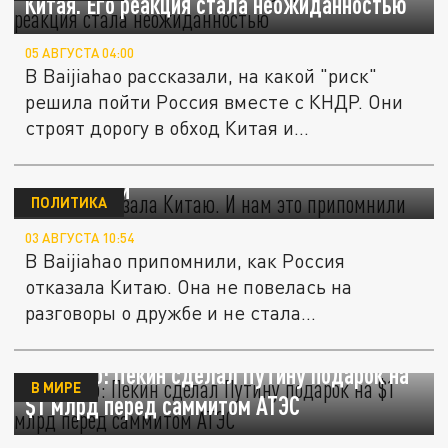
Китая. Его реакция стала неожиданностью
05 АВГУСТА 04:00
В Baijiahao рассказали, на какой "риск"
решила пойти Россия вместе с КНДР. Они
строят дорогу в обход Китая и...
Россия отказала Китаю. И нам это
припомнили
ПОЛИТИКА
03 АВГУСТА 10:54
В Baijiahao припомнили, как Россия
отказала Китаю. Она не повелась на
разговоры о дружбе и не стала
раскрывать...
Baijiahao: Пекин сделал Путину подарок на
В МИРЕ
$1 млрд перед саммитом АТЭС