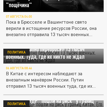
"пощёчина"
07 АВГУСТА 04:00
Пока в Брюсселе и Вашингтоне свято
верили в истощение ресурсов России, она
внезапно отправила 13 тысяч военных...
Путин внезапно перебросил 13 тысяч
ПОЛИТИКА
военных. Туда, где их никто не ждал
06 АВГУСТА 08:46
В Китае с интересом наблюдают за
внезапным манёвром России. Путин
отправил 13 тысяч военных туда, где их
никто...
Россия и КНДР "пошли на риск" у границ
ПОЛИТИКА