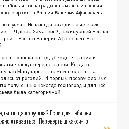
 любовь и госнаграды на жизнь в изгнании.
одного артиста России Валерия Афанасьева.
, кто уехал. Но иногда находится человек,
нии. О Чулпан Хаматовой, покинувшей Россию
 артист России Валерий Афанасьев. Его
й.
алась полвека назад, убеждён: звания и
знание заслуг перед страной. Когда в
еслав Манучаров напомнил о коллегах,
ались от регалий. И первым прозвучало имя
что полученные некогда госнаграды для неё
сьева была категоричной:
рады тогда получала? Если для тебя они
нужно отказаться. Перевёртыш какой-то