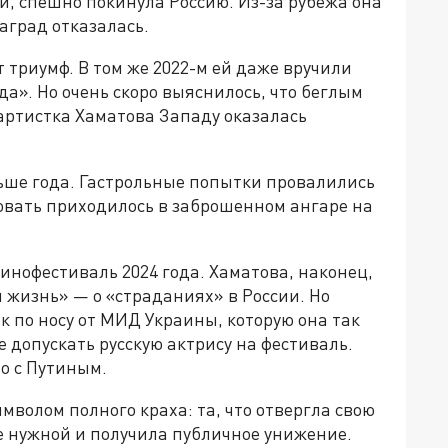
, спешно покинула Россию. Из-за рубежа она
аград отказалась.
т триумф. В том же 2022-м ей даже вручили
а». Но очень скоро выяснилось, что беглым
 артистка Хаматова Западу оказалась
ьше года. Гастрольные попытки провалились
овать приходилось в заброшенном ангаре на
нофестиваль 2024 года. Хаматова, наконец,
я жизнь» — о «страданиях» в России. Но
 по носу от МИД Украины, которую она так
 допускать русскую актрису на фестиваль.
то с Путиным.
имволом полного краха: та, что отвергла свою
не нужной и получила публичное унижение.