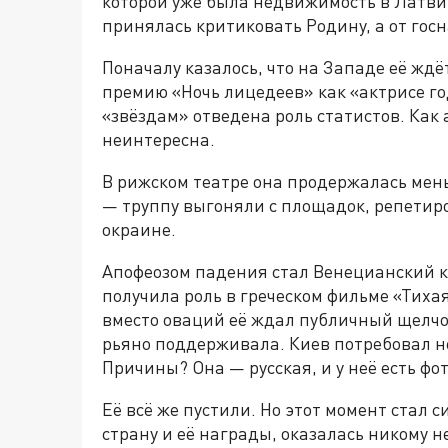
которой уже была недвижимость в Латвии
принялась критиковать Родину, а от госн
Поначалу казалось, что на Западе её ждё
премию «Ночь лицедеев» как «актрисе год
«звёздам» отведена роль статистов. Как
неинтересна.
В рижском театре она продержалась мен
— труппу выгоняли с площадок, репетир
окраине.
Апофеозом падения стал Венецианский ки
получила роль в греческом фильме «Тиха
вместо оваций её ждал публичный щелчок
рьяно поддерживала. Киев потребовал не
Причины? Она — русская, и у неё есть фо
Её всё же пустили. Но этот момент стал с
страну и её награды, оказалась никому 