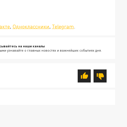
»!
акте
,
Одноклассники
,
Telegram
.
сывайтесь на наши каналы
ыми узнавайте о главных новостях и важнейших событиях дня.