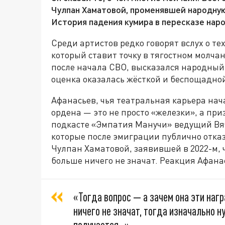
Чулпан Хаматовой, променявшей народную
История падения кумира в пересказе нар
Среди артистов редко говорят вслух о тех
который ставит точку в тягостном молча
после начала СВО, высказался народный
оценка оказалась жёсткой и беспощадно
Афанасьев, чья театральная карьера нач
ордена — это не просто «железки», а при
подкасте «Эмпатия Манучи» ведущий Вяч
которые после эмиграции публично отказ
Чулпан Хаматовой, заявившей в 2022-м, 
больше ничего не значат. Реакция Афана
«Тогда вопрос — а зачем она эти наг
ничего не значат, тогда изначально 