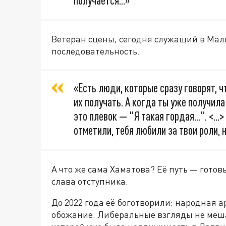
получается...»
Ветеран сцены, сегодня служащий в Мало
последовательность.
«Есть люди, которые сразу говорят, ч
их получать. А когда ты уже получила
это плевок — "Я такая гордая...". <..
отметили, тебя любили за твои роли, н
А что же сама Хаматова? Её путь — готов
слава отступника.
До 2022 года её боготворили: народная 
обожание. Либеральные взгляды не мешал