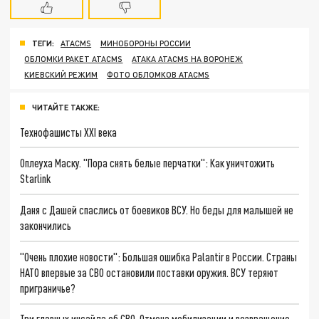
ТЕГИ:
ATACMS
МИНОБОРОНЫ РОССИИ
ОБЛОМКИ РАКЕТ ATACMS
АТАКА ATACMS НА ВОРОНЕЖ
КИЕВСКИЙ РЕЖИМ
ФОТО ОБЛОМКОВ ATACMS
ЧИТАЙТЕ ТАКЖЕ:
Технофашисты XXI века
Оплеуха Маску. "Пора снять белые перчатки": Как уничтожить
Starlink
Даня с Дашей спаслись от боевиков ВСУ. Но беды для малышей не
закончились
"Очень плохие новости": Большая ошибка Palantir в России. Страны
НАТО впервые за СВО остановили поставки оружия. ВСУ теряют
приграничье?
Три главных инсайда об СВО. Отмена мобилизации и возвращение