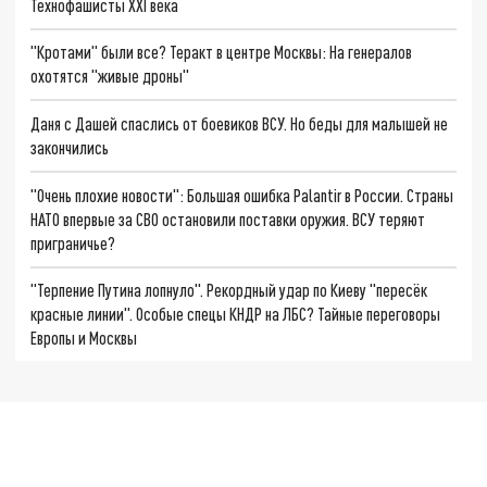
Технофашисты XXI века
"Кротами" были все? Теракт в центре Москвы: На генералов
охотятся "живые дроны"
Даня с Дашей спаслись от боевиков ВСУ. Но беды для малышей не
закончились
"Очень плохие новости": Большая ошибка Palantir в России. Страны
НАТО впервые за СВО остановили поставки оружия. ВСУ теряют
приграничье?
"Терпение Путина лопнуло". Рекордный удар по Киеву "пересёк
красные линии". Особые спецы КНДР на ЛБС? Тайные переговоры
Европы и Москвы