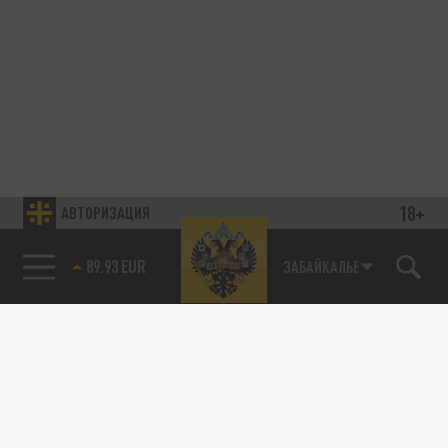
18+
АВТОРИЗАЦИЯ
89.93 EUR
ЗАБАЙКАЛЬЕ