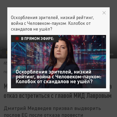
Оскорбления зрителей, низкий рейтинг,
война с Человеком-пауком: Колобок от
скандалов не ушёл?
В ПРЯМОМ ЭФИРЕ:
ПОЛИТИКА
ОБЩЕСТВО
BULKIN SERGEY/GLOBALLOOKPRESS
АРТЁМ САЗОНОВ
05 МАРТА 05:55
ПОДПИШИТЕСЬ:
Медведев призвал выдворить послов ЕС за
отказ встретиться с главой МИД Лавровым
Дмитрий Медведев призвал выдворить
послов ЕС после отказа провести