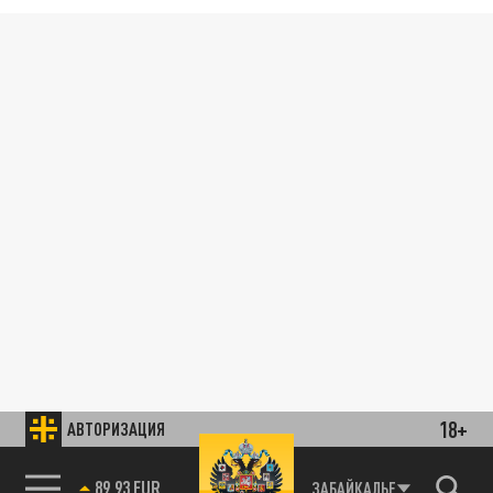
18+
АВТОРИЗАЦИЯ
89.93 EUR
ЗАБАЙКАЛЬЕ