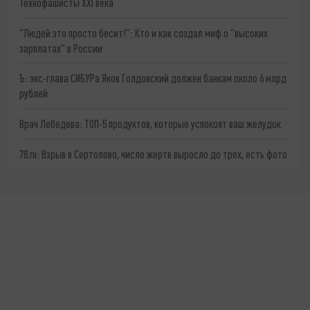
Технофашисты XXI века
"Людей это просто бесит!": Кто и как создал миф о "высоких
зарплатах" в России
Ъ: экс-глава СИБУРа Яков Голдовский должен банкам около 6 млрд
рублей
Врач Лебедева: ТОП-5 продуктов, которые успокоят ваш желудок
78.ru: Взрыв в Сертолово, число жертв выросло до трех, есть фото