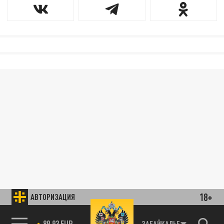
18+
АВТОРИЗАЦИЯ
89.93 EUR
ЗАБАЙКАЛЬЕ