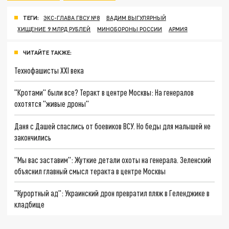
ТЕГИ:
ЭКС-ГЛАВА ГВСУ №8
ВАДИМ ВЫГУЛЯРНЫЙ
ХИЩЕНИЕ 9 МЛРД РУБЛЕЙ
МИНОБОРОНЫ РОССИИ
АРМИЯ
ЧИТАЙТЕ ТАКЖЕ:
Технофашисты XXI века
"Кротами" были все? Теракт в центре Москвы: На генералов
охотятся "живые дроны"
Даня с Дашей спаслись от боевиков ВСУ. Но беды для малышей не
закончились
"Мы вас заставим": Жуткие детали охоты на генерала. Зеленский
объяснил главный смысл теракта в центре Москвы
"Курортный ад": Украинский дрон превратил пляж в Геленджике в
кладбище