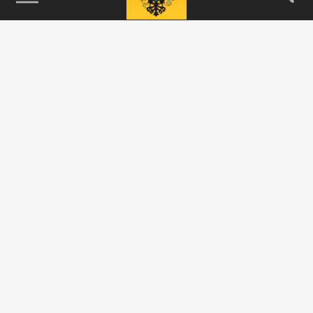
115093, г. Москва, переулок Партийный,
д.1, к.57, стр.3, эт.1, пом.I, ком.45