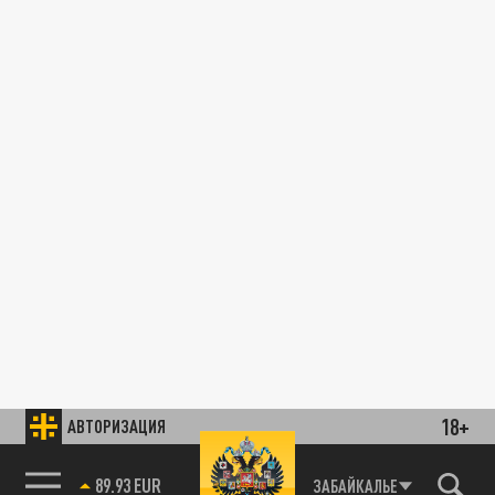
18+
АВТОРИЗАЦИЯ
89.93 EUR
ЗАБАЙКАЛЬЕ