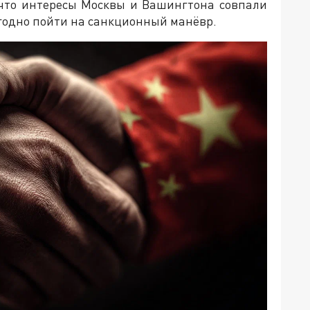
 что интересы Москвы и Вашингтона совпали
годно пойти на санкционный манёвр.