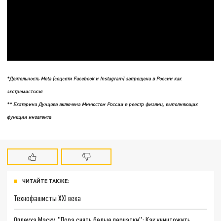
*Деятельность Meta (соцсети Facebook и Instagram) запрещена в России как
экстремистская
** Екатерина Дунцова включена Минюстом России в реестр физлиц, выполняющих
функции иноагента
ЧИТАЙТЕ ТАКЖЕ:
Технофашисты XXI века
Оплеуха Маску. "Пора снять белые перчатки": Как уничтожить