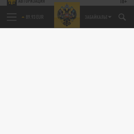
18+
АВТОРИЗАЦИЯ
89.93 EUR
ЗАБАЙКАЛЬЕ