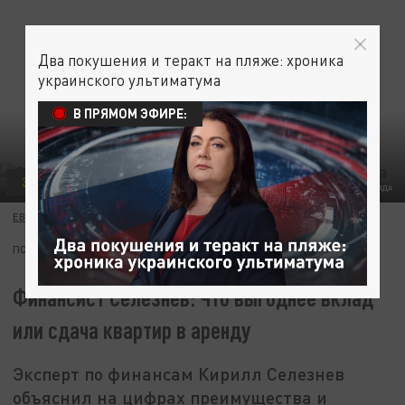
Два покушения и теракт на пляже: хроника
украинского ультиматума
В ПРЯМОМ ЭФИРЕ:
ЭКОНОМИКА
КОЛЛАЖ ЦАРЬГРАДА
ЕВА ВЕТРОВА
07 АПРЕЛЯ 15:32
ПОДПИШИТЕСЬ:
Финансист Селезнев: Что выгоднее вклад
или сдача квартир в аренду
Эксперт по финансам Кирилл Селезнев
объяснил на цифрах преимущества и