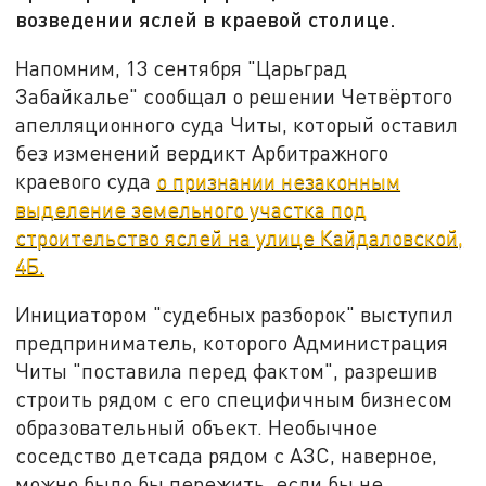
возведении яслей в краевой столице.
Напомним, 13 сентября "Царьград
Забайкалье" сообщал о решении Четвёртого
апелляционного суда Читы, который оставил
без изменений вердикт Арбитражного
краевого суда
о признании незаконным
выделение земельного участка под
строительство яслей на улице Кайдаловской,
4Б.
Инициатором "судебных разборок" выступил
предприниматель, которого Администрация
Читы "поставила перед фактом", разрешив
строить рядом с его специфичным бизнесом
образовательный объект. Необычное
соседство детсада рядом с АЗС, наверное,
можно было бы пережить, если бы не