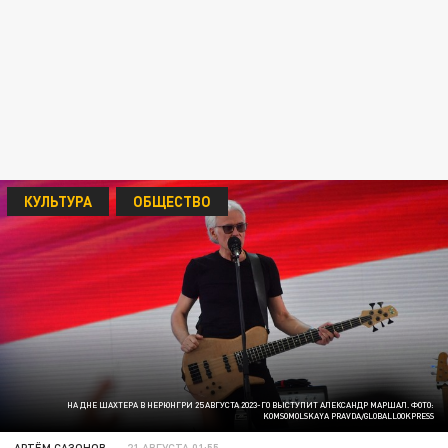
КУЛЬТУРА
ОБЩЕСТВО
НА ДНЕ ШАХТЕРА В НЕРЮНГРИ 25 АВГУСТА 2023-ГО ВЫСТУПИТ АЛЕКСАНДР МАРШАЛ. ФОТО:
KOMSOMOLSKAYA PRAVDA/GLOBALLOOKPRESS
АРТЁМ САЗОНОВ
21 АВГУСТА 01:55