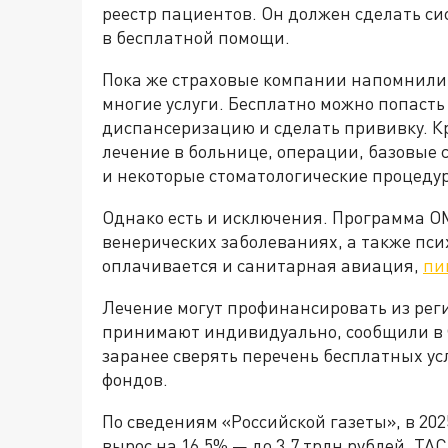
реестр пациентов. Он должен сделать си
в бесплатной помощи.
Пока же страховые компании напомнили,
многие услуги. Бесплатно можно попасть 
диспансеризацию и сделать прививку. Кр
лечение в больнице, операции, базовые 
и некоторые стоматологические процеду
Однако есть и исключения. Программа О
венерических заболеваниях, а также пс
оплачивается и санитарная авиация,
пи
Лечение могут профинансировать из рег
принимают индивидуально, сообщили в 
заранее сверять перечень бесплатных ус
фондов.
По сведениям «Российской газеты», в 2
вырос на 16,5% — до 3,7 трлн рублей. ТА