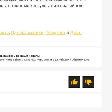
дистанционные консультации врачей для
»!
акте
,
Одноклассники
,
Telegram
и
Дзен-
сывайтесь на наши каналы
ыми узнавайте о главных новостях и важнейших событиях дня.