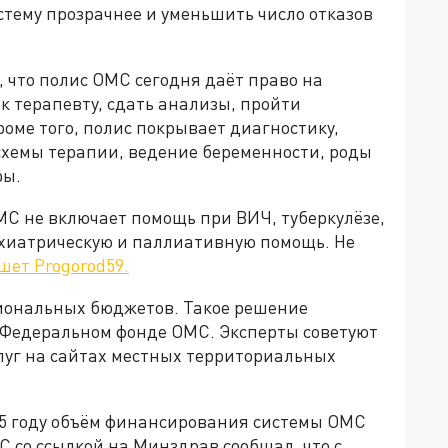
стему прозрачнее и уменьшить число отказов
 что полис ОМС сегодня даёт право на
к терапевту, сдать анализы, пройти
оме того, полис покрывает диагностику,
схемы терапии, ведение беременности, роды
ры.
МС не включает помощь при ВИЧ, туберкулёзе,
ихиатрическую и паллиативную помощь. Не
шет Progorod59.
иональных бюджетов. Такое решение
Федеральном фонде ОМС. Эксперты советуют
луг на сайтах местных территориальных
025 году объём финансирования системы ОМС
СС со ссылкой на Минздрав сообщал, что с