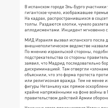
В испанском городе Эль-Бурго участники
гигантское чучело, изображавшее премь
На кадрах, распространившихся в соцсет
толпы. Раздаются хлопки, чучело разлета
аплодисментами. Инцидент мгновенно с
МИД Израиля вызвал испанского посла д
внешнеполитическом ведомстве назвали
По мнению израильской стороны, подоб
подстрекательства со стороны правител
заявил, что Мадрид последовательно бо
дискриминацией. Там отвергли «злонам
объяснили, что это форма протеста прот
или религиозная вражда. Тем не менее 
фигуры Нетаньяху как прямое оскорблен
крайне напряжёнными на фоне войны в Г
правительством действий Армии оборон
Накануне этого происшествия Нетаньяху