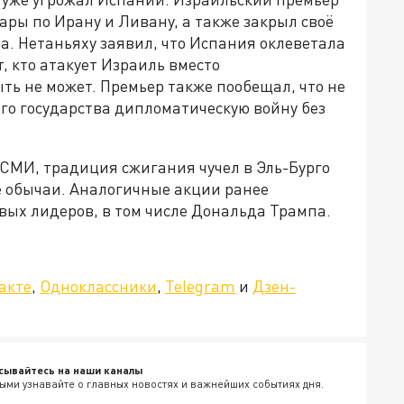
ары по Ирану и Ливану, а также закрыл своё
а. Нетаньяху заявил, что Испания оклеветала
, кто атакует Израиль вместо
ть не может. Премьер также пообещал, что не
его государства дипломатическую войну без
СМИ, традиция сжигания чучел в Эль-Бурго
 обычаи. Аналогичные акции ранее
вых лидеров, в том числе Дональда Трампа.
»!
акте
,
Одноклассники
,
Telegram
и
Дзен-
сывайтесь на наши каналы
ыми узнавайте о главных новостях и важнейших событиях дня.