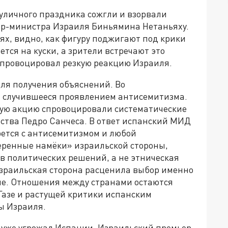
 уличного праздника сожгли и взорвали
ер-министра Израиля Биньямина Нетаньяху.
ях, видно, как фигуру поджигают под крики
ется на куски, а зрители встречают это
провоцировал резкую реакцию Израиля.
ля получения объяснений. Во
 случившееся проявлением антисемитизма.
ную акцию спровоцировали систематические
ьства Педро Санчеса. В ответ испанский МИД
рется с антисемитизмом и любой
еренные намёки» израильской стороны,
ив политических решений, а не этническая
израильская сторона расценила выбор именно
ие. Отношения между странами остаются
азе и растущей критики испанским
ы Израиля.
 уже угрожал Испании. Израильский премьер