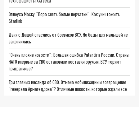
Технофашисты XXI века
Оплеуха Маску. "Пора снять белые перчатки": Как уничтожить
Starlink
Даня с Дашей спаслись от боевиков ВСУ. Но беды для малышей не
закончились
"Очень плохие новости": Большая ошибка Palantir в России. Страны
НАТО впервые за СВО остановили поставки оружия. ВСУ теряют
приграничье?
Три главных инсайда об СВО. Отмена мобилизации и возвращение
"генерала Армагеддона"? Отличные новости, которые ждали все