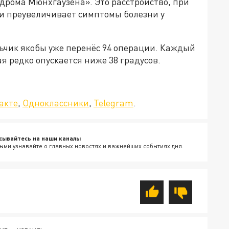
дрома Мюнхгаузена». Это расстройство, при
ли преувеличивает симптомы болезни у
льчик якобы уже перенёс 94 операции. Каждый
я редко опускается ниже 38 градусов.
да»!
акте
,
Одноклассники
,
Telegram
.
сывайтесь на наши каналы
ыми узнавайте о главных новостях и важнейших событиях дня.