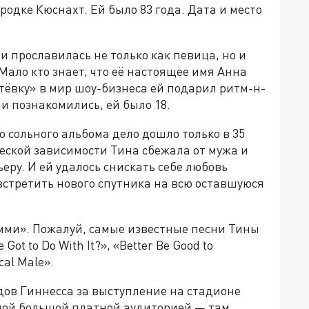
одке Кюснахт. Ей было 83 года. Дата и место
 прославилась не только как певица, но и
Мало кто знает, что её настоящее имя Анна
тёвку» в мир шоу-бизнеса ей подарил ритм-н-
и познакомились, ей было 18.
о сольного альбома дело дошло только в 35
ческой зависимости Тина сбежала от мужа и
еру. И ей удалось снискать себе любовь
встретить нового спутника на всю оставшуюся
мми». Пожалуй, самые известные песни Тины
 Got to Do With It?», «Better Be Good to
cal Male».
рдов Гиннесса за выступление на стадионе
мой большой платной аудиторией — там