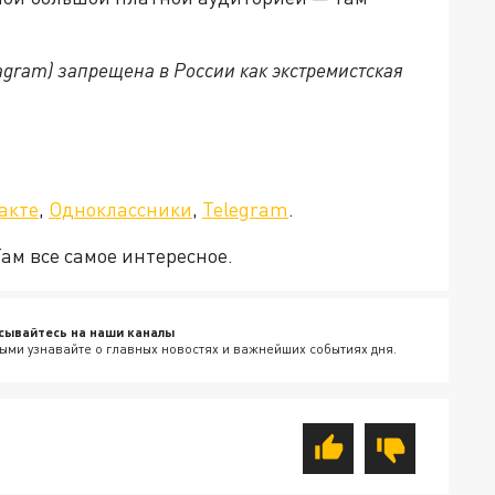
tagram) запрещена в России как экстремистская
а»!
акте
,
Одноклассники
,
Telegram
.
Там все самое интересное.
сывайтесь на наши каналы
ыми узнавайте о главных новостях и важнейших событиях дня.