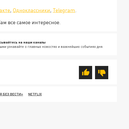
акте
,
Одноклассники
,
Telegram
.
Там все самое интересное.
сывайтесь на наши каналы
ыми узнавайте о главных новостях и важнейших событиях дня.
 БЕЗ ВЕСТИ»
NETFLIX