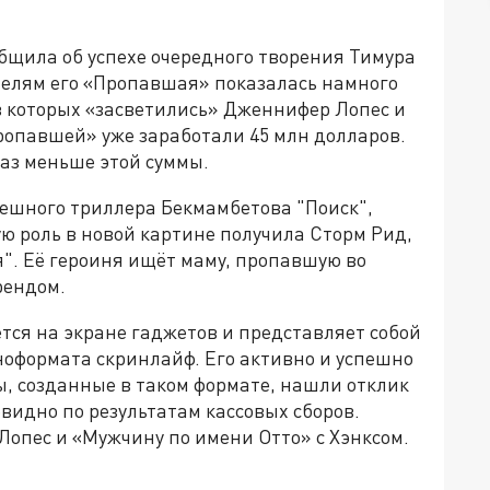
бщила об успехе очередного творения Тимура
телям его «Пропавшая» показалась намного
в которых «засветились» Дженнифер Лопес и
ропавшей» уже заработали 45 млн долларов.
аз меньше этой суммы.
пешного триллера Бекмамбетова "Поиск",
ую роль в новой картине получила Сторм Рид,
". Её героиня ищёт маму, пропавшую во
рендом.
тся на экране гаджетов и представляет собой
оформата скринлайф. Его активно и успешно
ы, созданные в таком формате, нашли отклик
евидно по результатам кассовых сборов.
Лопес и «Мужчину по имени Отто» с Хэнксом.
а»!