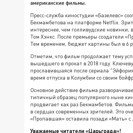
американские фильмы.
Пресс-служба киностудии «Базелевс» соо
Бекмамбетова на платформе Netflix. Зри
интереснее, чем голливудские новинки, 
Том Хэнкс. После премьеры создатели «П
Тем временем, бюджет картины был в 6 р
Отметим, что фильм продолжает тему ус
вышедшего в прокат в 2018 году. Ключев
прославившаяся после сериала "Эйфория
время отпуска в Колумбии со своим бойф
Основное действие фильма разворачивае
типичный образец популярного ныне кин
продвигает как раз Бекмамбетов. Фильм
в сердцах современных зрителей. Это оч
«Пропавшая» оставила позади «Мать» с 
Уважаемые читатели «Царьград