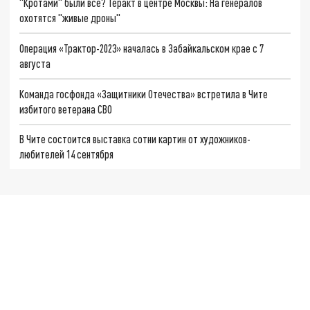
"Кротами" были все? Теракт в центре Москвы: На генералов
охотятся "живые дроны"
Операция «Трактор-2023» началась в Забайкальском крае с 7
августа
Команда госфонда «Защитники Отечества» встретила в Чите
избитого ветерана СВО
В Чите состоится выставка сотни картин от художников-
любителей 14 сентября