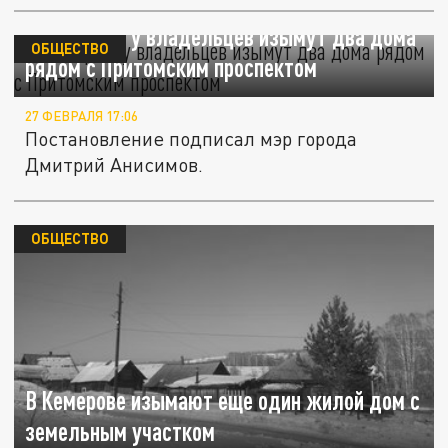
В Кемерове у владельцев изымут два дома
ОБЩЕСТВО
рядом с Притомским проспектом
27 ФЕВРАЛЯ 17:06
Постановление подписал мэр города
Дмитрий Анисимов.
ОБЩЕСТВО
В Кемерове изымают еще один жилой дом с
земельным участком