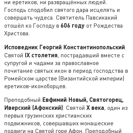
ни еретиков, ни развращённых людей.
Господь сподобил святого дара исцелять и
совершать чудеса. Святитель Павсикакий
606 году
отошёл ко Господу в
от Рождества
Христова.
Исповедник Георгий Константинопольский
.
IX
столетия
Святой
, пострадавший вместе с
супругой и чадами за православное
почитание святых икон в период господства в
Ромейском царстве (Византийской империи)
еретиков-иконоборцев.
Евфимий Новый, Святогорец,
Преподобный
Иверский (Афонский)
X века
. Святой
, один из
первых грузинских христианских
подвижников, совершавших монашеские
подвиги на Святой горе Афон. Преподобный