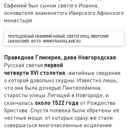
Евфимий был сыном святого Иоанна,
основателя знаменитого Иверского Афонского
монастыря.
ПРЕПОДОБНЫЙ ЕВФИМИЙ НОВЫЙ, СВЯТОГОРЕЦ, ИВЕРСКИЙ
(АФОНСКИЙ). ФОТО: WWW.PRAVOSLAVIE.RU
Праведная Гликерия, дева Новгородская
.
первой
Русская святая
четверти
XVI
столетия
, житийные сведения
о которой довольно скудны. Известно лишь,
что она была дочерью Пантелеймона,
старосты улицы Легощей в Новгороде, и
около 1522 года
скончалась
от Рождества
Христова. Спустя полвека были обретены её
честные мощи, от которых сразу же стали
совершаться многочисленные исцеления.