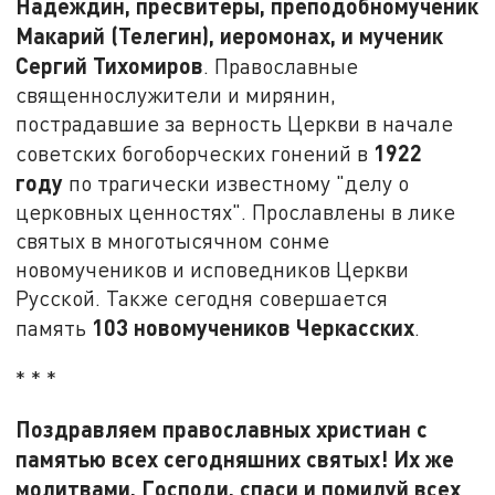
Надеждин, пресвитеры, преподобномученик
Макарий (Телегин), иеромонах, и мученик
Сергий Тихомиров
. Православные
священнослужители и мирянин,
пострадавшие за верность Церкви в начале
1922
советских богоборческих гонений в
году
по трагически известному "делу о
церковных ценностях". Прославлены в лике
святых в многотысячном сонме
новомучеников и исповедников Церкви
Русской. Также сегодня совершается
103 новомучеников Черкасских
память
.
* * *
Поздравляем православных христиан с
памятью всех сегодняшних святых! Их же
молитвами, Господи, спаси и помилуй всех