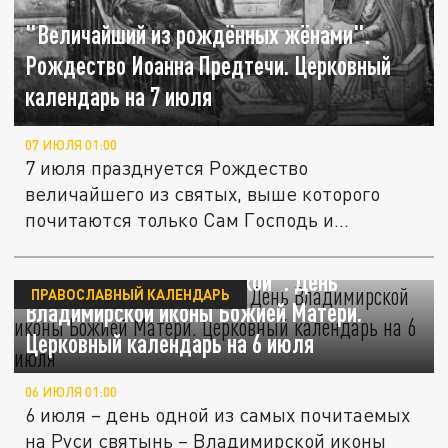
"Величайший из рождённых жёнами".
Рождество Иоанна Предтечи. Церковный
календарь на 7 июля
07 ИЮЛЯ 01:00
7 июля празднуется Рождество
величайшего из святых, выше которого
почитаются только Сам Господь и
Пресвятая...
"Защитница Земли Русской". День
ПРАВОСЛАВНЫЙ КАЛЕНДАРЬ
Владимирской иконы Божией Матери.
Церковный календарь на 6 июля
06 ИЮЛЯ 01:00
6 июля – день одной из самых почитаемых
на Руси святынь – Владимирской иконы